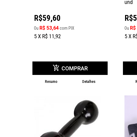
und
R$59,60
R$5
R$ 53,64
R$
Ou
com PIX
Ou
5 X R$ 11,92
5 X R
add_shopping_cart
COMPRAR
Resumo
Detalhes