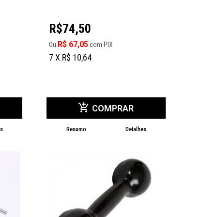
R$74,50
R$ 67,05
Ou
com PIX
7 X R$ 10,64
add_shopping_cart
COMPRAR
es
Resumo
Detalhes