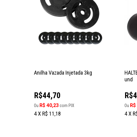
Anilha Vazada Injetada 3kg
HALT
und
R$44,70
R$4
R$ 40,23
R$
Ou
com PIX
Ou
4 X R$ 11,18
4 X R