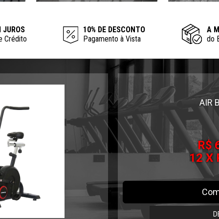
M JUROS
10% DE DESCONTO
A 
e Crédito
Pagamento à Vista
do 
AIR REMO PROFISSIONA
R$ 
12 X 
Com
D