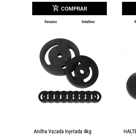
add_shopping_cart
COMPRAR
Resumo
Detalhes
Anilha Vazada Injetada 4kg
HALT