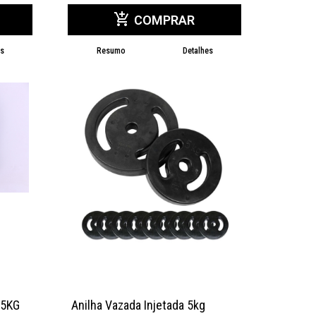
add_shopping_cart
COMPRAR
es
Resumo
Detalhes
 5KG
Anilha Vazada Injetada 5kg