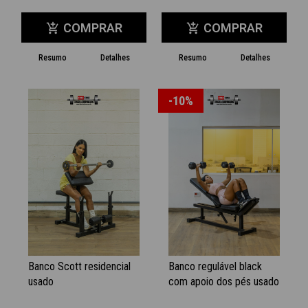
COMPRAR
COMPRAR
add_shopping_cart
add_shopping_cart
Resumo
Detalhes
Resumo
Detalhes
-10%
Banco Scott residencial
Banco regulável black
usado
com apoio dos pés usado