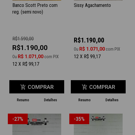
Banco Scott Preto com
Sissy Agachamento
reg. (semi novo)
R$1.590,00
R$1.190,00
R$1.190,00
R$ 1.071,00
Ou
com PIX
R$ 1.071,00
12 X R$ 99,17
Ou
com PIX
12 X R$ 99,17
COMPRAR
COMPRAR
add_shopping_cart
add_shopping_cart
Resumo
Detalhes
Resumo
Detalhes
-27%
-35%