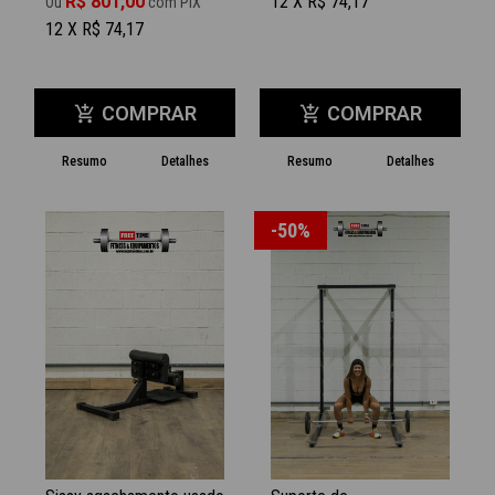
R$ 801,00
12 X R$ 74,17
Ou
com PIX
12 X R$ 74,17
COMPRAR
COMPRAR
add_shopping_cart
add_shopping_cart
Resumo
Detalhes
Resumo
Detalhes
-50%