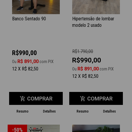
Banco Sentado 90
Hipertensão de lombar
modelo 2 usado
R$1.790,00
R$990,00
R$990,00
R$ 891,00
Ou
com PIX
12 X R$ 82,50
R$ 891,00
Ou
com PIX
12 X R$ 82,50
COMPRAR
COMPRAR
add_shopping_cart
add_shopping_cart
Resumo
Detalhes
Resumo
Detalhes
-50%