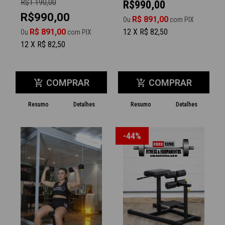
R$1.190,00
R$990,00
R$990,00
R$ 891,00
Ou
com PIX
R$ 891,00
12 X R$ 82,50
Ou
com PIX
12 X R$ 82,50
COMPRAR
COMPRAR
add_shopping_cart
add_shopping_cart
Resumo
Detalhes
Resumo
Detalhes
-44%