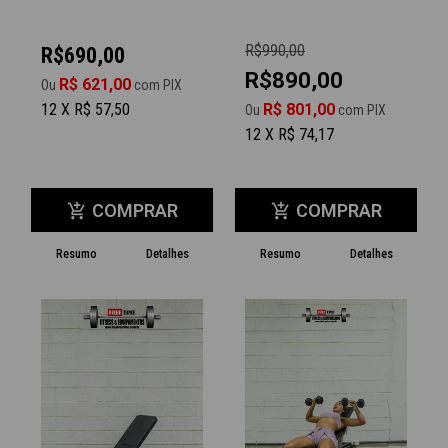
R$990,00
R$690,00
R$890,00
R$ 621,00
Ou
com PIX
12 X R$ 57,50
R$ 801,00
Ou
com PIX
12 X R$ 74,17
COMPRAR
COMPRAR
add_shopping_cart
add_shopping_cart
Resumo
Detalhes
Resumo
Detalhes