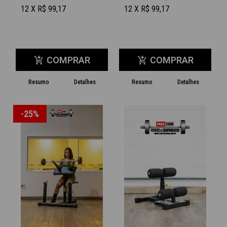
12 X R$ 99,17
12 X R$ 99,17
COMPRAR
COMPRAR
add_shopping_cart
add_shopping_cart
Resumo
Detalhes
Resumo
Detalhes
-25%