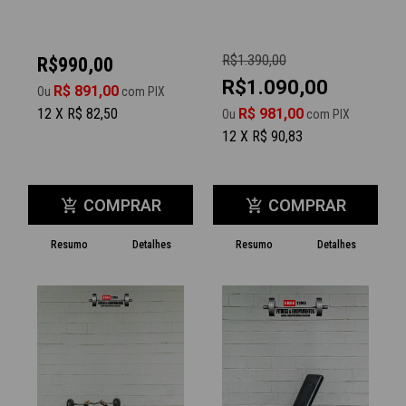
R$1.390,00
R$990,00
R$1.090,00
R$ 891,00
Ou
com PIX
12 X R$ 82,50
R$ 981,00
Ou
com PIX
12 X R$ 90,83
COMPRAR
COMPRAR
add_shopping_cart
add_shopping_cart
Resumo
Detalhes
Resumo
Detalhes