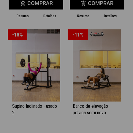
COMPRAR
COMPRAR
add_shopping_cart
add_shopping_cart
Resumo
Detalhes
Resumo
Detalhes
-18%
-11%
Supino Inclinado - usado
Banco de elevação
2
pélvica semi novo