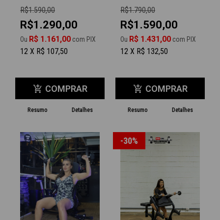
R$1.590,00
R$1.790,00
R$1.290,00
R$1.590,00
R$ 1.161,00
R$ 1.431,00
Ou
com PIX
Ou
com PIX
12 X R$ 107,50
12 X R$ 132,50
COMPRAR
COMPRAR
add_shopping_cart
add_shopping_cart
Resumo
Detalhes
Resumo
Detalhes
-30%