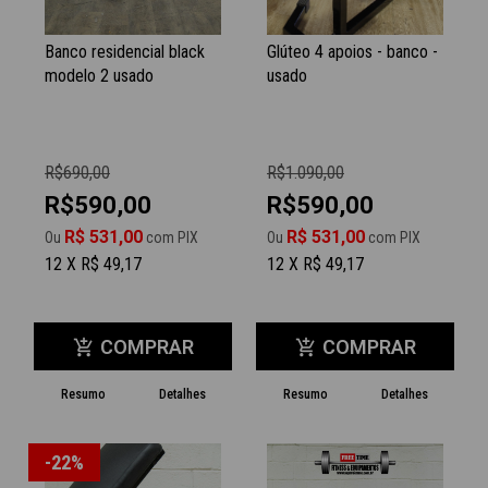
Banco residencial black
Glúteo 4 apoios - banco -
modelo 2 usado
usado
R$690,00
R$1.090,00
R$590,00
R$590,00
R$ 531,00
R$ 531,00
Ou
com PIX
Ou
com PIX
12 X R$ 49,17
12 X R$ 49,17
COMPRAR
COMPRAR
add_shopping_cart
add_shopping_cart
Resumo
Detalhes
Resumo
Detalhes
-22%