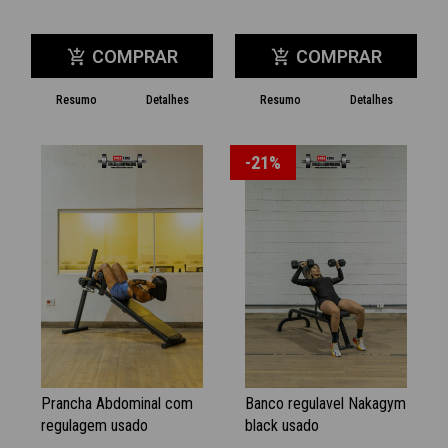
COMPRAR
COMPRAR
add_shopping_cart
add_shopping_cart
Resumo
Detalhes
Resumo
Detalhes
-21%
Prancha Abdominal com
Banco regulavel Nakagym
regulagem usado
black usado