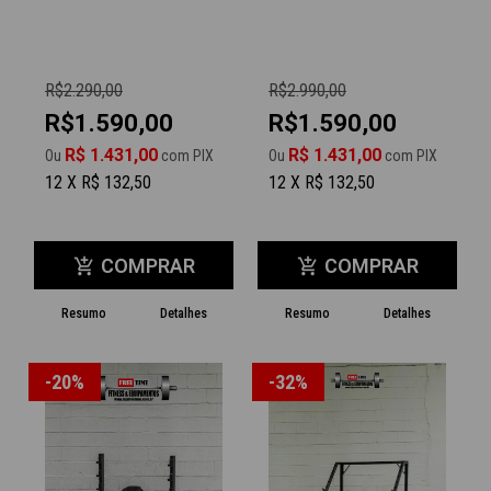
R$2.290,00
R$2.990,00
R$1.590,00
R$1.590,00
R$ 1.431,00
R$ 1.431,00
Ou
com PIX
Ou
com PIX
12 X R$ 132,50
12 X R$ 132,50
COMPRAR
COMPRAR
add_shopping_cart
add_shopping_cart
Resumo
Detalhes
Resumo
Detalhes
-20%
-32%