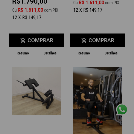
R$1.790,00
R$ 1.611,00
Ou
com PIX
R$ 1.611,00
12 X R$ 149,17
Ou
com PIX
12 X R$ 149,17
COMPRAR
COMPRAR
add_shopping_cart
add_shopping_cart
Resumo
Detalhes
Resumo
Detalhes