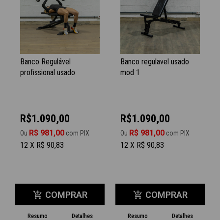
Banco Regulável
Banco regulavel usado
profissional usado
mod 1
R$1.090,00
R$1.090,00
R$ 981,00
R$ 981,00
Ou
com PIX
Ou
com PIX
12 X R$ 90,83
12 X R$ 90,83
COMPRAR
COMPRAR
add_shopping_cart
add_shopping_cart
Resumo
Detalhes
Resumo
Detalhes