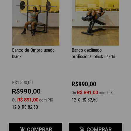
Banco de Ombro usado
Banco declinado
black
profissional black usado
R$1.590,00
R$990,00
R$990,00
R$ 891,00
Ou
com PIX
R$ 891,00
12 X R$ 82,50
Ou
com PIX
12 X R$ 82,50
COMPRAR
COMPRAR
add_shopping_cart
add_shopping_cart