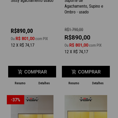
Sissy agachamento usado
Suporte de
Agachamento, Supino e
Ombro - usado
R$1.790,00
R$890,00
R$890,00
R$ 801,00
Ou
com PIX
12 X R$ 74,17
R$ 801,00
Ou
com PIX
12 X R$ 74,17
COMPRAR
COMPRAR
add_shopping_cart
add_shopping_cart
Resumo
Detalhes
Resumo
Detalhes
-37%