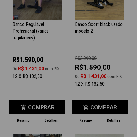
Banco Regulável
Banco Scott black usado
Profissional (várias
modelo 2
regulagens)
R$2.290,00
R$1.590,00
R$1.590,00
R$ 1.431,00
Ou
com PIX
12 X R$ 132,50
R$ 1.431,00
Ou
com PIX
12 X R$ 132,50
COMPRAR
COMPRAR
add_shopping_cart
add_shopping_cart
Resumo
Detalhes
Resumo
Detalhes