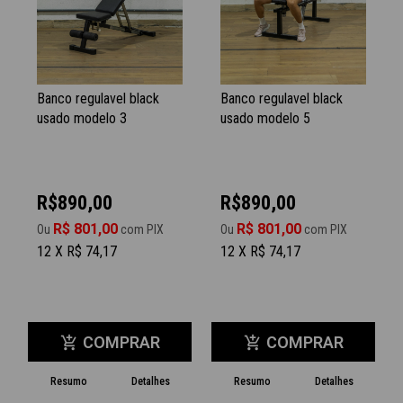
Banco regulavel black
Banco regulavel black
usado modelo 3
usado modelo 5
R$890,00
R$890,00
R$ 801,00
R$ 801,00
Ou
com PIX
Ou
com PIX
12 X R$ 74,17
12 X R$ 74,17
COMPRAR
COMPRAR
add_shopping_cart
add_shopping_cart
Resumo
Detalhes
Resumo
Detalhes