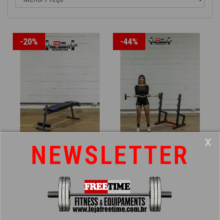
-20%
-44%
X
NEWSLETTER
Banco regulável Domyos
Suporte para apoio de
Residencial usado
barra - usado
R$490,00
R$890,00