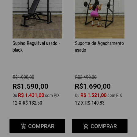
Supino Regulável usado -
Suporte de Agachamento
black
usado
R$1.990,00
R$2.490,00
R$1.590,00
R$1.690,00
R$ 1.431,00
R$ 1.521,00
Ou
com PIX
Ou
com PIX
12 X R$ 132,50
12 X R$ 140,83
COMPRAR
COMPRAR
add_shopping_cart
add_shopping_cart