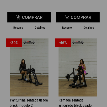
COMPRAR
COMPRAR
add_shopping_cart
add_shopping_cart
Resumo
Detalhes
Resumo
Detalhes
-30%
-46%
Panturrilha sentada usada
Remada sentada
black modelo 2
articulado black usado